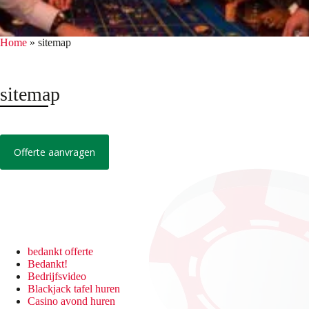
Home
»
sitemap
sitemap
Offerte aanvragen
bedankt offerte
Bedankt!
Bedrijfsvideo
Blackjack tafel huren
Casino avond huren