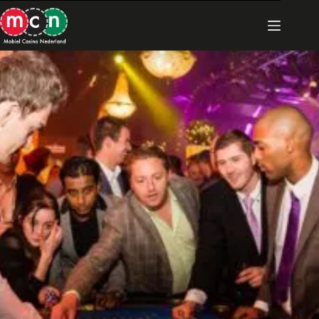
Ga
naar
de
inhoud