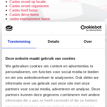
Casino avond op locatie
Casino avond organiseren
Casino bord huren
Casino decor huren
casino entertainment huren
Casino huren goedkoop
Casino op locatie
casino spellen huren
Casino tafels huren
Casino verhuur
Toestemming
Details
Over
Casino verhuur in Almere
Casino verhuur in Amsterdam
Casino verhuur in Breda
Casino verhuur in Den Haag
Deze website maakt gebruik van cookies
Casino verhuur in Eindhoven
We gebruiken cookies om content en advertenties te
Casino verhuur in Groningen
Casino verhuur in Nijmegen
personaliseren, om functies voor social media te bieden
Casino verhuur in Rotterdam
en om ons websiteverkeer te analyseren. Ook delen we
Casino verhuur in Tilburg
informatie over uw gebruik van onze site met onze
Casino verhuur in Utrecht
Casino voor feesten
partners voor social media, adverteren en analyse. Deze
Champagnetoren
partners kunnen deze gegevens combineren met andere
Cocktails
informatie die u aan ze heeft verstrekt of die ze hebben
Contact
Croupier huren bij Mobielcasinonederland.nl
verzameld op basis van uw gebruik van hun services.