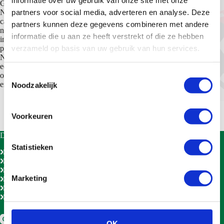
Gokken op gokkasten kan natuurlijk ook bij Mobiel Casino
partners voor social media, adverteren en analyse. Deze
Nederland. Het enige verschil met de gokkasten uit het echte
casino is dat de slotmachines van Mobiel Casino Nederland
partners kunnen deze gegevens combineren met andere
niet op geld werken maar op meegeleverde tokens. Dit houdt
informatie die u aan ze heeft verstrekt of die ze hebben
in dat uw gasten geen geld kunnen verliezen maar wel een
verzameld op basis van uw gebruik van hun services.
prijs kunnen winnen. De slotmachines van Mobiel Casino
Nederland zorgen voor vele spannende situaties en zijn
eenvoudig te bedienen. Ze zijn dan ook geschikt voor jong en
T
oud. Slotmachines maken het casinogevoel helemaal compleet
en zijn een ideale aanvulling op de casinotafels!
Noodzakelijk
o
e
s
Voorkeuren
t
e
Daarom Mobiel Casino Nederland
m
Statistieken
De echte casino sfeer op uw locatie
m
De leukste croupiers van Nederland
Gegarandeerd volle casinotafels
i
Marketing
Maakt er een écht feest van
n
Meer dan 3.000 tevreden klanten
g
De beste prijs/kwaliteit-verhouding
s
s
OK