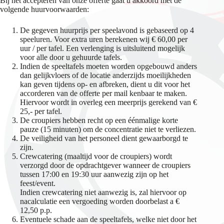
Bij het accepteren van onze offerte gaat u akkoord met de
volgende huurvoorwaarden:
De gegeven huurprijs per speelavond is gebaseerd op 4
speeluren. Voor extra uren berekenen wij € 60,00 per
uur / per tafel. Een verlenging is uitsluitend mogelijk
voor alle door u gehuurde tafels.
Indien de speeltafels moeten worden opgebouwd anders
dan gelijkvloers of de locatie anderzijds moeilijkheden
kan geven tijdens op- en afbreken, dient u dit voor het
accorderen van de offerte per mail kenbaar te maken.
Hiervoor wordt in overleg een meerprijs gerekend van €
25,- per tafel.
De croupiers hebben recht op een éénmalige korte
pauze (15 minuten) om de concentratie niet te verliezen.
De veiligheid van het personeel dient gewaarborgd te
zijn.
Crewcatering (maaltijd voor de croupiers) wordt
verzorgd door de opdrachtgever wanneer de croupiers
tussen 17:00 en 19:30 uur aanwezig zijn op het
feest/event.
Indien crewcatering niet aanwezig is, zal hiervoor op
nacalculatie een vergoeding worden doorbelast a €
12,50 p.p.
Eventuele schade aan de speeltafels, welke niet door het