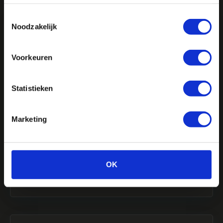
T
Noodzakelijk
o
e
s
Voorkeuren
t
e
m
Statistieken
m
i
Nederlands grootste casino verhuurder
Marketing
n
We hebben 40 schitterende casino tafels op voorraad, staan
g
op 500 feesten per jaar en zijn leverancier aan vrijwel alle
s
evenementenbureaus in Nederland.
s
OK
e
l
e
c
t