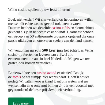
Wilt u casino spellen op uw feest inhuren?
Zoek niet verder! Wij zijn verliefd op het casino en willen
mensen dit echte casino-gevoel ook laten ervaren.
Daarom hebben we dezelfde
casino tafels
en slotmachines
gekocht als je in het echte casino vindt. Daarnaast hebben
een groep van 50 enthousiaste croupiers opgeleid die onze
passie uitdragen en onervaren spelers aan de hand nemen.
Wij verzorgen nu zo’n
500 keer jaar
het échte Las Vegas
casino op feesten en leveren aan vrijwel alle
evenementenbureaus in heel Nederland. Mogen we uw
gasten ook komen vermaken?
Benieuwd hoe een
casino avond
er uit ziet? Bekijk
de
foto’s
of het filmpje hier rechts naast. Heeft u advies
nodig? Wij zitten voor u klaar! Laat ons weten wat uw
wensen zijn en u ontvangt binnen 24 uur een voorstel met
gegarandeerd de beste prijs/kwaliteitsverhouding.
Lees meer