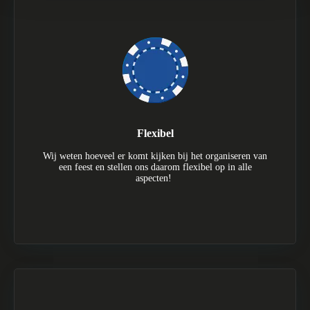
i
e
Flexibel
Wij weten hoeveel er komt kijken bij het organiseren van
een feest en stellen ons daarom flexibel op in alle
aspecten!