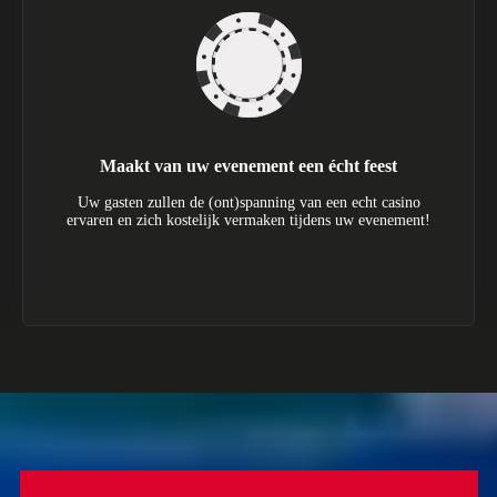
Maakt van uw evenement een écht feest
Uw gasten zullen de (ont)spanning van een echt casino
ervaren en zich kostelijk vermaken tijdens uw evenement!